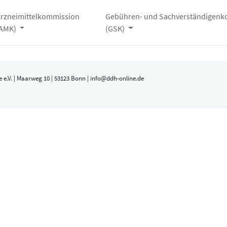
rzneimittelkommission
Gebühren- und Sachverständigen
(AMK)
(GSK)
 e.V. | Maarweg 10 | 53123 Bonn | info@ddh-online.de