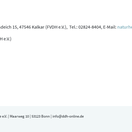
eich 15, 47546 Kalkar (FVDH e.V.), Tel.: 02824-8404, E-Mail:
naturhe
H e.V.)
 e.V. | Maarweg 10 | 53123 Bonn | info@ddh-online.de